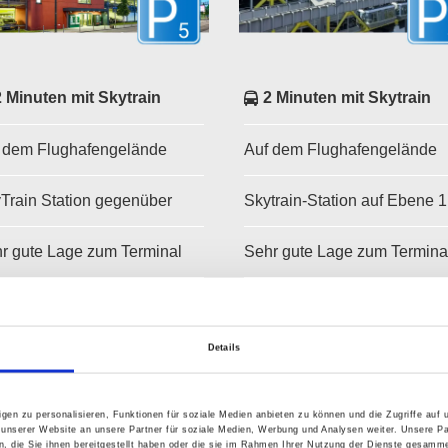
2 Minuten mit Skytrain
2 Minuten mit Skytrain
 dem Flughafengelände
Auf dem Flughafengelände
Train Station gegenüber
Skytrain-Station auf Ebene 1
r gute Lage zum Terminal
Sehr gute Lage zum Termina
ührenfrei umbuchbar und
Gebührenfrei umbuchbar un
rnierbar bis zur gebuchten
stornierbar bis zur gebuchte
fahrtszeit
Einfahrtszeit
Details
gen zu personalisieren, Funktionen für soziale Medien anbieten zu können und die Zugriffe auf
ab 72,00 €
für 3 Tage
ab 72,00 €
für 3 Tage
 unserer Website an unsere Partner für soziale Medien, Werbung und Analysen weiter. Unsere Pa
 die Sie ihnen bereitgestellt haben oder die sie im Rahmen Ihrer Nutzung der Dienste gesamme