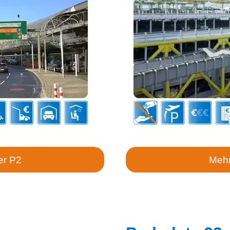
er P2
Mehr