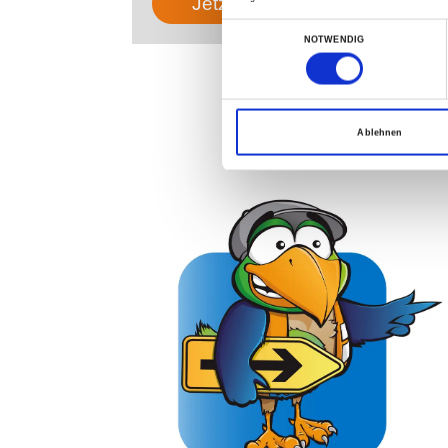
Jetzt P23 buchen
Einwilligungsauswahl
NOTWENDIG
Was könn
Ablehnen