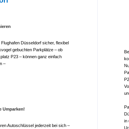
orf
ieren
Flughafen Düsseldorf sicher, flexibel
rkvogel gebuchten Parkplätze – ob
Be
platz P23 – können ganz einfach
ko
n –
Nu
Pa
P2
Vo
un
Pa
e Umparken!
Dü
in
en Autoschlüssel jederzeit bei sich –
Ur