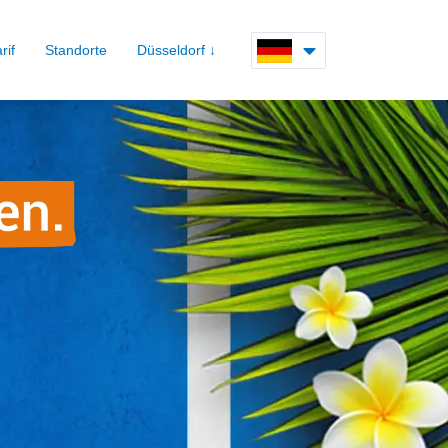
SELECT LANGUAGE
rif
Standorte
Düsseldorf ↓
Deutsch