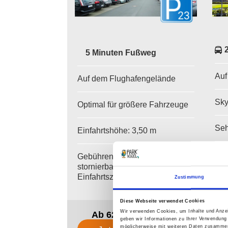
5 Minuten Fußweg
Auf
Auf dem Flughafengelände
Sky
Optimal für größere Fahrzeuge
Seh
Einfahrtshöhe: 3,50 m
Geb
Gebührenfrei umbuchbar und
sto
stornierbar bis zur gebuchten
Ein
Einfahrtszeit
Zustimmung
Diese Webseite verwendet Cookies
Wir verwenden Cookies, um Inhalte und Anzei
Ab 62,00 €
für 3 Tage
geben wir Informationen zu Ihrer Verwendung
möglicherweise mit weiteren Daten zusammen,