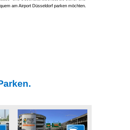
quem am Airport Düsseldorf parken möchten.
Parken.